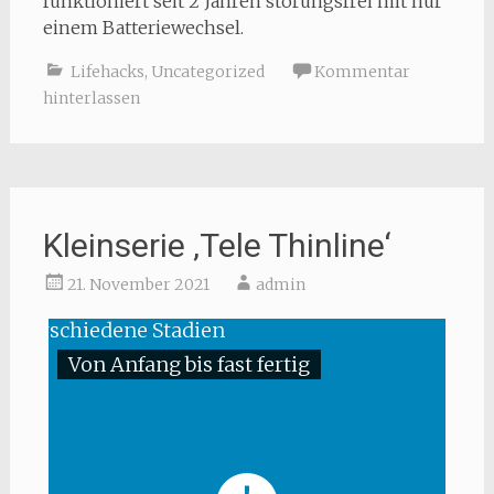
funktioniert seit 2 Jahren störungsfrei mit nur
einem Batteriewechsel.
Lifehacks
,
Uncategorized
Kommentar
hinterlassen
Kleinserie ‚Tele Thinline‘
21. November 2021
admin
Von Anfang bis fast fertig
Th
W