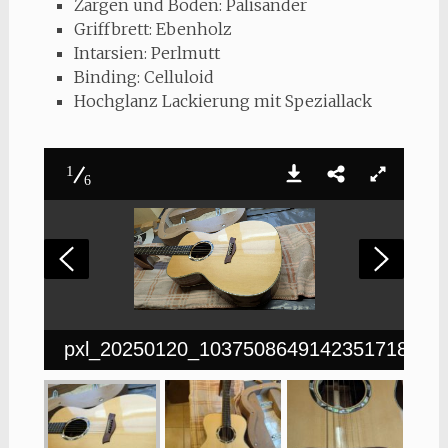
Zargen und Boden: Palisander
Griffbrett: Ebenholz
Intarsien: Perlmutt
Binding: Celluloid
Hochglanz Lackierung mit Speziallack
1
6
pxl_20250120_10375086491423517182030