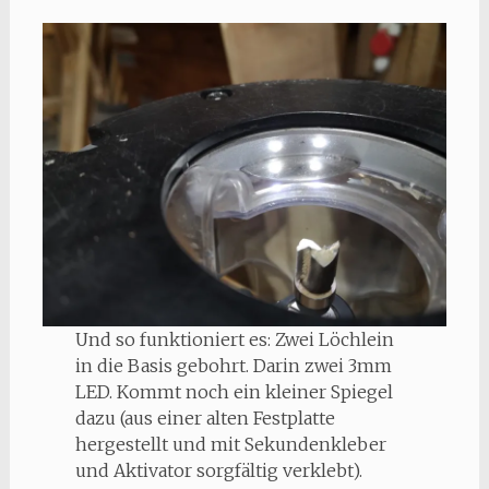
Und so funktioniert es: Zwei Löchlein
in die Basis gebohrt. Darin zwei 3mm
LED. Kommt noch ein kleiner Spiegel
dazu (aus einer alten Festplatte
hergestellt und mit Sekundenkleber
und Aktivator sorgfältig verklebt).