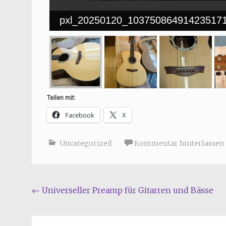
pxl_20250120_103750864914235171
Teilen mit:
Facebook
X
Uncategorized
Kommentar hinterlassen
Beitragsnavigation
←
Universeller Preamp für Gitarren und Bässe