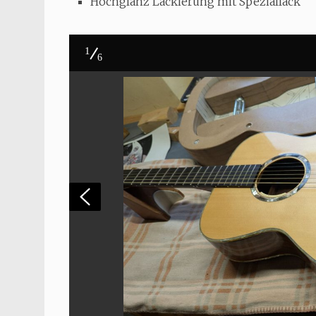
Hochglanz Lackierung mit Speziallack
1
6