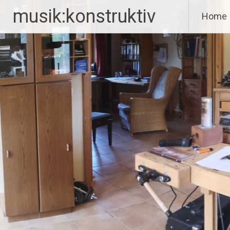
Zum
musik:konstruktiv
Home
Inhalt
springen